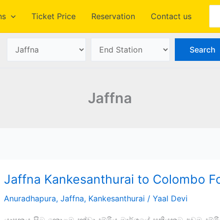
Se
ns
Ticket Price
Reservation
Contact us
Jaffna
Jaffna Kankesanthurai to Colombo Fo
Anuradhapura
,
Jaffna
,
Kankesanthurai
/
Yaal Devi