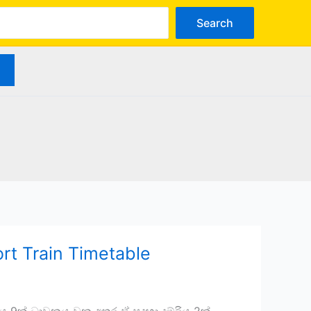
arch
Search
rt Train Timetable