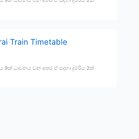
ිය 9ක් ධාවනය වන අතර ඒ සදහා දුම්රිය 2ක්
ai Train Timetable
ිය 9ක් ධාවනය වන අතර ඒ සදහා දුම්රිය 2ක්