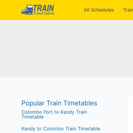
Skip
All Schedules
Trai
to
content
Popular Train Timetables
Colombo Fort to Kandy Train
Timetable
Kandy to Colombo Train Timetable