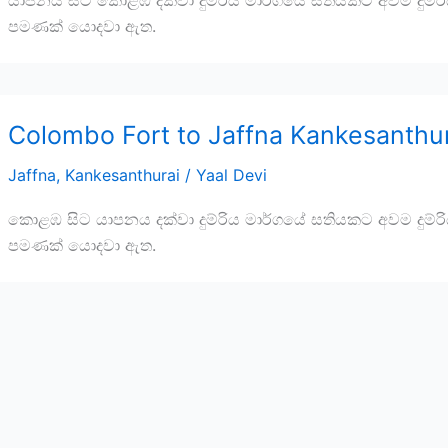
යාපනය සිට කොළඹ දක්වා දුම්රිය මාර්ගයේ සතියකට අවම දුම්ර
පමණක් යොදවා ඇත.
Colombo Fort to Jaffna Kankesanthur
Jaffna
,
Kankesanthurai
/
Yaal Devi
කොළඹ සිට යාපනය දක්වා දුම්රිය මාර්ගයේ සතියකට අවම දුම්ර
පමණක් යොදවා ඇත.